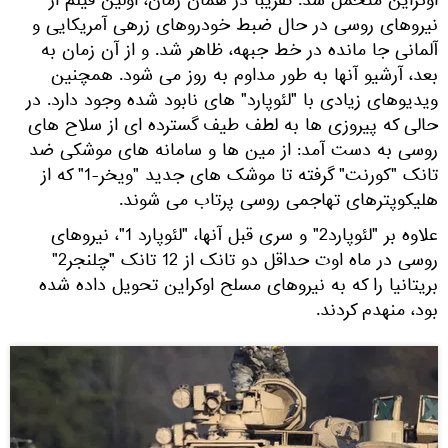
اوکراین متحمل شد. تقریباً در همان زمان، اولین فیلم از
نیروهای روسی در حال ضبط خودروهای زرهی آمریکایی و
آلمانی جا مانده در خط جبهه، ظاهر شد. و از آن زمان به
بعد، آرشیو آنها به طور مداوم به روز می شود. همچنین
ویدیوهای زیادی با "لئوپارد" های نابود شده وجود دارد. در
حالی که پیروزی ها به لطف طیف گسترده ای از سلاح های
روسی به دست آمد: از مین ها و سامانه های موشکی ضد
تانک "کورنت" گرفته تا موشک های جدید "ویخر-1" که از
هلیکوپترهای تهاجمی روسی پرتاب می شوند.
علاوه بر "لئوپارد2" و سری قبل آنها، "لئوپارد 1"، نیروهای
روسی در ماه اوت حداقل دو تانک از 12 تانک "چلنجر2"
بریتانیا را که به نیروهای مسلح اوکراین تحویل داده شده
بود، منهدم کردند.