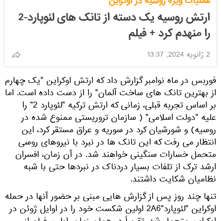
عملیات ویژه روسیه در اوکراین
ارتش روسیه یک دسته از تانک های لئوپارد-2
را منهدم کرد + فیلم
2 ژانویه 2024, 13:37
فوربس در ماه نوامبر گزارش داد که ارتش اوکراین "یک چهارم
از بهترین تانک های ساخت آلمان" را از دست داده است. اما
بر اساس تجربه قبلی، زمانی که ارتش ترکیه "لئوپارد 2" را
علیه "دولت اسلامی" ( سازمان تروریستی ممنوع شده در
روسیه) و شورشیان کرد در سوریه و عراق مستقر کرد، این
انتظار می رفت که این تانک ها در نبرد با نیروهای روسی
متحمل خسارات سنگینی خواهند شد. در آن زمان، افسران
ارشد ترک از تلفات بسیار دردناک در نبردها حتی با شبه
نظامیان شکایت داشتند.
تنها چند روز پس از گزارش هایی مبنی بر حضور آنها در حمله
اوکراین "لئوپارد"2A6 اولین شکست خود را در اوایل ژوئن در