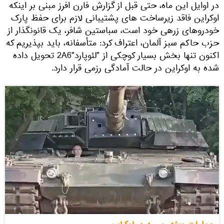
در اوایل این ماه، حتی قبل از گزارش فارن افرز مبنی بر اینکه
اوکراین فاقد زیرساخت های پشتیبانی لازم برای حفظ پارک
خودروهای زرهی خود است، سباستین شافر، یک قانونگذار از
حزب حاکم سبز آلمان، اعتراف کرد: متأسفانه، باید بپذیریم که
اکنون تنها بخش بسیار کوچکی از "لئوپارد"2A6 تحویل داده
شده به اوکراین در حالت آمادگی رزمی قرار دارد.