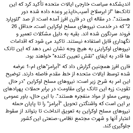
اندیشکده سیاست خارجی ایالات متحده تأکید کرد که این
تانک‌ها "از ابرسلاح آسیب‌ناپذیر وعده داده شده دور
هستند". در مقاله ای در فارن افرز آمده است: از صد "لئوپارد
2" که در خدمت نیروهای مسلح اوکراین است، حداقل 26
فروند سرنگون شده اند. بقیه به دلیل مشکلات تعمیر و
نگهداری قابل استفاده نیستند. تاکید می شود که اقدامات
نیروهای اوکراینی به هیچ وجه نشان نمی دهد که این تانک
ها قادر به ایفای "نقش تعیین کننده" خواهند بود.
فارن افرز همچنین گزارش داد که "آبرامز"های ام-1 عرضه
شده توسط ایالات متحده از خط مقدم فاصله دارند. توضیح
این امر به شرح زیر است: نیروهای مسلح اوکراین "در حال
تقویت زره این تانک برای مقاومت در برابر حملات پهپادهای
روسی مملو از مواد منفجره هستند". با این حال، باور عمومی
بر این است که واشنگتن تحویل "آبرامز" را تا پایان حمله
نیروهای مسلح اوکراین به تعویق انداخت تا بتواند از سقوط
اعتبار آنها و شهرت مجتمع نظامی-صنعتی این کشور
جلوگیری کند.