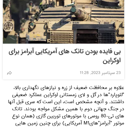
بی فایده بودن تانک های آمریکایی آبرامز برای
اوکراین
23 سپتامبر 2023, 11:28
علاوه بر محافظت ضعیف از زره و نیازهای نگهداری بالا،
"لئوپارد"ها در گل و لای زمستانی اوکراین عملکرد ضعیفی
داشتند. و آنچه مشخص است، این است که سری قبل آنها
در جنگ جهانی دوم با همین مشکل مواجه بودند. تانک
های تی-80 روسی با موتورهای توربین گازی (همان نوع
موتور "آبرامز"هایM1 آمریکایی) برای چنین زمین هایی