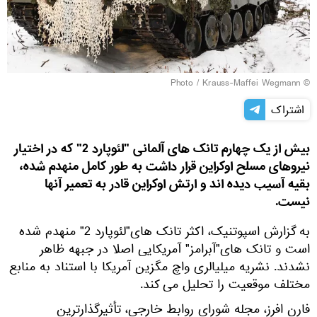
Krauss-Maffei Wegmann
© Photo /
اشتراک
بیش از یک چهارم تانک های آلمانی "لئوپارد 2" که در اختیار
نیروهای مسلح اوکراین قرار داشت به طور کامل منهدم شده،
بقیه آسیب دیده اند و ارتش اوکراین قادر به تعمیر آنها
نیست.
به گزارش اسپوتنیک، اکثر تانک های"لئوپارد 2" منهدم شده
است و تانک های"آبرامز" آمریکایی اصلا در جبهه ظاهر
نشدند. نشریه میلیالری واچ مگزین آمریکا با استناد به منابع
مختلف موقعیت را تحلیل می کند.
فارن افرز، مجله شورای روابط خارجی، تأثیرگذارترین