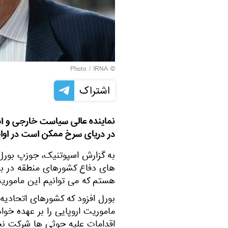
IRNA
© Photo /
اشتراک
نماینده عالی سیاست خارجی و امن
در دریای سرخ ممکن است در اوایل 17 فوریه آغاز 
به گزارش اسپوتنیک، جوزپ بورل
های دفاع کشورهای منطقه در بر
هستم که می توانیم این ماموریت را تا 17 فوریه آ
بورل افزود که کشورهای اتحادیه
ماموریت اروپایی را بر عهده خو
اقدامات علیه حوثی ها شرکت نخو