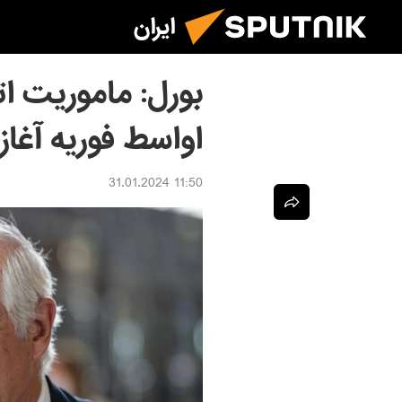
ایران
بورل: ماموریت ات
اواسط فوریه آغا
11:50 31.01.2024