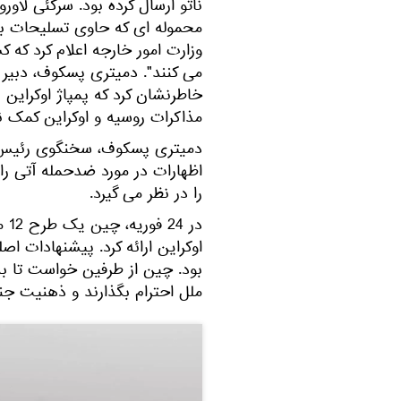
ناتو ارسال کرده بود. سرگئی لاور
محموله ای که حاوی تسلیحات برا
وزارت امور خارجه اعلام کرد که ک
می کنند". دمیتری پسکوف، دبیر
خاطرنشان کرد که پمپاژ اوکراین 
مذاکرات روسیه و اوکراین کمک نم
دمیتری پسکوف، سخنگوی رئیس ج
اظهارات در مورد ضدحمله آتی را ز
را در نظر می گیرد.
در
اوکراین ارائه کرد. پیشنهادات 
بود. چین از طرفین خواست تا ب
ملل احترام بگذارند و ذهنیت جنگ