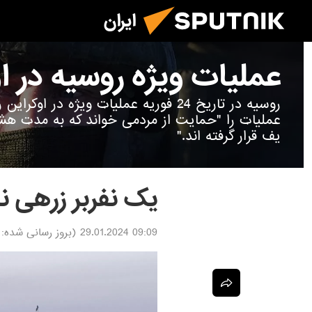
ایران
عملیات ویژه روسیه در ا
روسیه در تاریخ 24 فوریه عملیات ویژه در 
عملیات را "حمایت از مردمی خواند که به مدت ه
یف قرار گرفته اند."
یک نفربر زرهی نا
09:09 29.01.2024
(بروز رسانی شده: