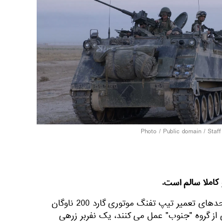
Public domain / Staf
به گزارش اسپوتنیک، سربازان واحدهای تعمیر تیپ تفنگ موتوری گارد 200 ناوگان
ز گروه "جنوب" عمل می کنند، یک نفربر زرهی