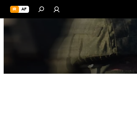
IR
AF