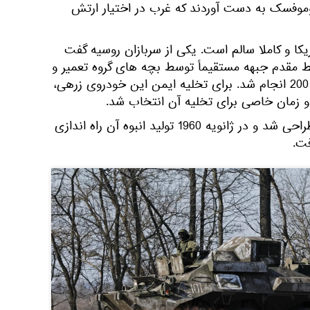
 منطقه آرتیوموفسک به دست آوردند که غرب در اختیار ارتش
 M113 ساخت آمریکا و کاملا سالم است. یکی از سربازان روسیه گفت
ط مقدم جبهه مستقیماً توسط بچه های گروه تعمیر و
تخلیه و همچنین تعمیرگاه تیپ 200 انجام شد. برای تخلیه ایمن این خودروی زرهی،
و زمان خاصی برای تخلیه آن انتخاب شد.
نفربر M113 در سال 1957-1959 طراحی شد و در ژانویه 1960 تولید انبوه آن راه اندازی