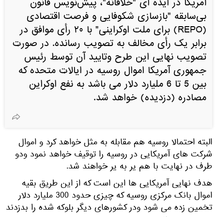
آمریکا در ایده ای "خلاقانه"، پیش‌نویس قانون
بی‌سابقه "بازسازی شکوفایی و فرصت اقتصادی
(REPO) برای ملت اوکراینی" با ۲۰ رأی موافق در
برابر یک رأی مخالف به تصویب رسانده. در صورت
تصویب نهایی این طرح وتایید آن توسط رئیس
جمهوری آمریکا اموال روسیه در ایالات متحده که
بین 5 تا 6 ملیارد دلار می باشد به نفع اوکراین
مصادره (دزدیده) خواهد شد.
البته احتمالا روسیه هم مقابله به مثل خواهد کرد و اموال
شرکت های آمریکایی در روسیه را توقیف خواهد نمود ودو
طرف در نهایت با هم یر به یر خواهند شد.
هدف نهایی آمریکایی ها این است که از این طریق بقیه
اموال بانک مرکزی روسیه که چیزی حدود 300 ملیارد دلار
تخمین زده می شود ودر کشورهای دیگر بلوکه شده را بدزدند