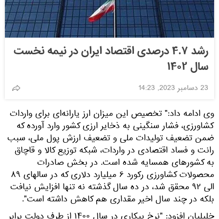
رشد ۴.۷ درصدی اقتصاد ایران در نیمه نخست
سال ۱۴۰۲
23 دسامبر 2023, 14:23
وی ادامه داد:‌" تخصیص این میزان ارز یارانه‌ای برای واردات
کشاورزی، فشار سنگینی به ذخایر ارزی کشور وارد آورده که
ضمن تضعیف تولیدات ملی و تضعیف ارزش پول ملی، سبب
رانت و فساد اقتصادی در واردات، شبکه توزیع کالا و قاچاق
به کشورهای همسایه شده است. در بخش صادرات
محصولات کشاورزی رکورد ۶ میلیارد دلاری که در سالهای ۸۹
الی ۹۲ محقق شد، در ده سال گذشته نه تنها افزایش نیافت
بلکه در چند سال اخیر مقداری هم کاهش داشته است".
خلیلیان افزود: "نرخ بیکاری در سال ۱۴۰۰ از طرف دولت برابر