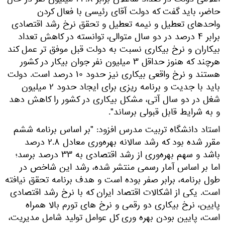
اعلامی دولت در تعداد شاغلان برابر ۲۴.۸ میلیون نفر در حال
حاضر، باید گفت که دولت آقای رئیسی با فعال کردن
واحدهای تعطیل و نیمه تعطیل و تحقق نرخ رشد اقتصادی
برابر ۴ درصد در دو سال متوالی، توانسته در کاهش تعداد
بیکاران و نرخ بیکاری نسبت به دولت قبل موفق تر عمل کند
هرچند که هنوز حداقل ۳ میلیون نفر جوان بیکار در کشور
هستند و نرخ واقعی بیکاری نیز حدود ۱۰ درصد است. دولت
باید با جدیت و برنامه ریزی برای ایجاد حدود ۲ میلیون
شغل در دو سال آتی، مشکل بیکاری در کشور را کاهش دهد
و به شرایط قابل قبولی برساند".
استاد دانشگاه تربیت مدرس افزود: "بر اساس برنامه ششم
مقرر شده بود که رشد سالانه بهره‌­وری معادل ۲.۸ درصد
باشد و سهم بهره‌­وری از رشد اقتصادی به ۳۳ درصد برسد؛
اما بر اساس آمار رسمی منتشر شده، رشد این شاخص در
طول برنامه، برابر صفر بوده است و هدف برنامه تحقق نیافته
است. یکی از اشکالات اقتصاد ایران که با نرخ رشد اقتصادی
پایین، نرخ بیکاری دو رقمی و نرخ های تورم بالا همراه
است، پایین بودن بهره وری کل عوامل تولید شامل مدیریت،