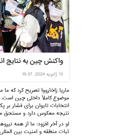
واکنش چین به نتایج انت
13 ژانویه 2024, 19:37
ماریا زاخارووا تصریح کرد که ما
موضوع کاملاً داخلی چین است. 
انتخابات تایوان برای فشار بر پ
نتیجه معکوس دارد و مستحق مح
او در آخر افزود: ما از همه نیر
ثبات منطقه و امنیت بین المللی