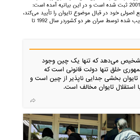
جمهوری خلق چین در 16 ژوئیه 2001 ثبت شده است و در این بیانیه آمده است:
اصولی خود در قبال موضوع تایوان را تأیید می‌کند،
که در اسناد سیاسی امضا و تصویب شده توسط سران هر دو کشوردر سال 1992 تا
شخیص می‌دهد که تنها یک چین وجود
هوری خلق تنها دولت قانونی است که
تایوان بخشی جدایی ناپذیر از چین است و
 استقلال تایوان مخالف است.