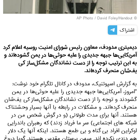
© AP Photo / David Foley/Handout
اشتراک
دیمیتری مدودف، معاون رئیس شورای امنیت روسیه اعلام کرد
آمریکایی‌ها جبهه جدیدی را علیه حوثی‌ها در یمن گشوده‌اند و
به ابن ترتیب توجه را از دست نشاندگان مشکل‌ساز کی
یف‌شان منحرف کرده‌اند.
به گزارش اسپوتنیک، مدودف در کانال تلگرام خود نوشت:
"امروز، آمریکایی‌ها جبهه جدیدی را علیه حوثی‌ها در یمن
گشودند و توجه را از دست نشاندگان مشکل‌ساز کی یف‌شان
منحرف کرده‌اند. و مشکلات در رابطه با آنها بسیار وحشتناک
هستند. آنها برای مدت طولانی (و در گوش شخص من در
شبکه های اجتماعی) سر ما فریاد زدند) که رهبران باندرایی
اوکراین افراد بی گناه و بی طمع هستند. اینکه آنها یک دلار
هم دزدی نکرده اند. میهن پرستان مقدس هستند. گویا دروغ