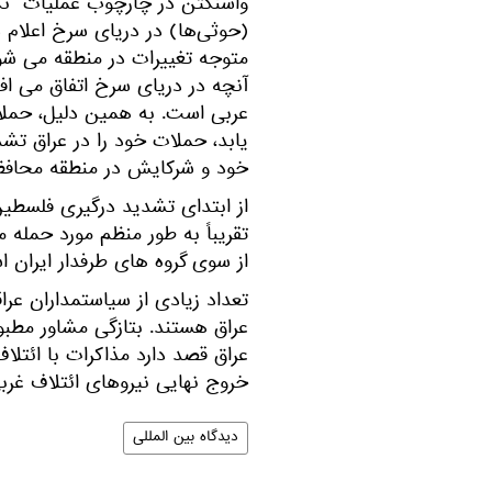
واشنگتن در چارچوب عملیات "نگ
(حوثی‌ها) در دریای سرخ اعلام شد
متوجه تغییرات در منطقه می شوند
آنچه در دریای سرخ اتفاق می افت
عربی است. به همین دلیل، حملات
یابد، حملات خود را در عراق تشد
خود و شرکایش در منطقه محافظ
از ابتدای تشدید درگیری فلسطین 
تقریباً به طور منظم مورد حمله م
از سوی گروه های طرفدار ایران 
تعداد زیادی از سیاستمداران عر
عراق هستند. بتازگی مشاور مطب
عراق قصد دارد مذاکرات با ائتلاف
خروج نهایی نیروهای ائتلاف غر
دیدگاه بین المللی