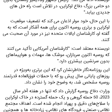
نویسنده ادعا می کند: "رئیس جمهور ولادیمیر زلنسکی، بدون
دو حامی بزرگ دفاع اوکراین، در تلاش است راه حل های
جدیدی بیابد."
با این حال، خود مولر اذعان می کند که تضعیف موقعیت
اوکراین و برتری روسیه اکنون برای همه آشکار است، که به
گفته او، کارشناسان ایالات متحده نیز در مورد آن صحبت می
کنند.
نویسنده معتقد است: "کارشناسان آمریکایی تأکید می کنند
که روسیه اکنون سربازان، موشک ها، مهمات و هواپیماهای
بدون سرنشین بیشتری دارد."
این روزنامه‌نگار خاطرنشان کرد که این برتری به‌ویژه در
روزهای پایانی سال پیش رو که با حملات فوق‌العاده قدرتمند
روسیه مشخص شد، به وضوح خود را نشان داد.
وزارت دفاع روسیه گزارش داد که تنها در هفته آخر سال
2023، 50 حمله گروهی و یک حمله گسترده در خاک اوکراین
با سلاح‌های دقیق و پهپاد انجام شده است. اهداف مجتمع
نظامی-صنعتی، فرودگاه های نظامی، زرادخانه ها و همچنین