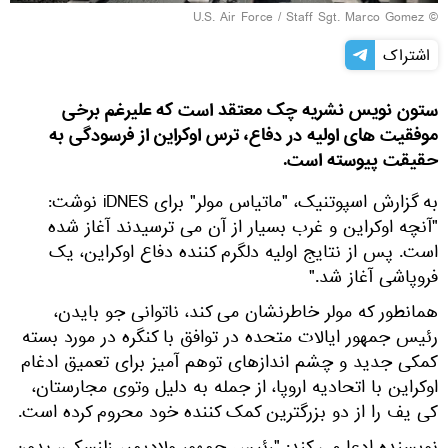
© U.S. Air Force / Staff Sgt. Marco Gomez
اشتراک
ستون نویس نشریه چک معتقد است که علیرغم برخی
موفقیت های اولیه در دفاع، ترس اوکراین از فرسودگی به
حقیقت پیوسته است.
به گزارش اسپوتنیک، "ماتیاس مولر" برای iDNES نوشت:
"آنچه اوکراین و غرب بسیار از آن می ترسیدند آغاز شده
است. پس از نتایج اولیه دلگرم کننده دفاع اوکراین، یک
فروپاشی آغاز شد."
همانطور که مولر خاطرنشان می کند، ناتوانی جو بایدن،
رئیس جمهور ایالات متحده در توافق با کنگره در مورد بسته
کمکی جدید و چشم اندازهای توهم آمیز برای تعمیق ادغام
اوکراین با اتحادیه اروپا، از جمله به دلیل وتوی مجارستان،
کی یف را از دو بزرگترین کمک کننده خود محروم کرده است.