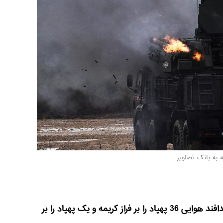
 به بانک تصاویر
وزارت دفاع روسیه: در 5 ژانویه، پدافند هوایی 36 پهپاد را بر فراز کریمه و یک پهپاد را بر