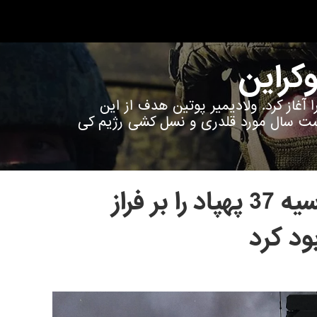
وکراین
اوکراین را آغاز کرد. ولادیمیر پوتین هدف از این
شت سال مورد قلدری و نسل کشی رژیم کی
پدافند هوایی روسیه 37 پهپاد را بر فراز
ود کرد