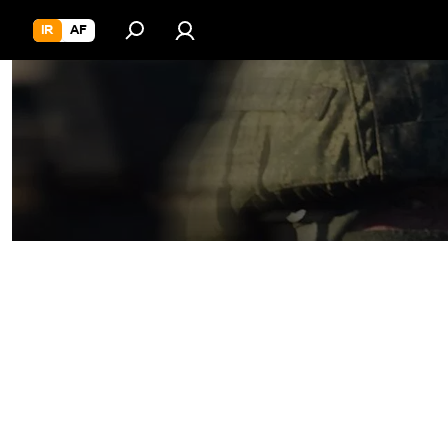
IR
AF