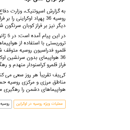
به گزارش اسپوتنیک، وزارت دفاع 
روسیه 36 پهپاد اوکراینی 
دیگر نیز بر فراز کوبان سرنگون ش
در این
تروریستی با استفاده از هواپیما
قلمرو فدراسیون روسیه متوقف شد
36 هواپیمای بدون سرنشین اوکرا
فراز قلمرو کراسنودار منهدم و رهگ
کی‌یف تقریباً هر روز سعی می ک
مناطق مرزی و مرکزی روسیه حمله
هواپیماهای دشمن را رهگیری می
عملیات ویژه روسیه در اوکراین
روسیه