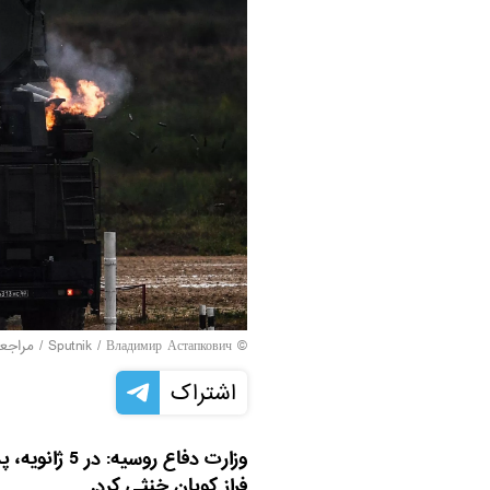
© Sputnik / Владимир Астапкович
/
مراجعه
اشتراک
فراز کوبان خنثی کرد.