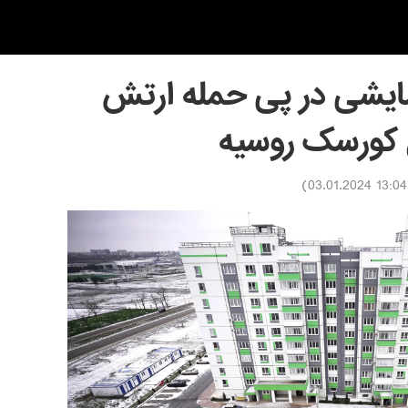
یشی در پی حمله ارتش
ن کورسک روسیه
)
13:04 03.01.2024