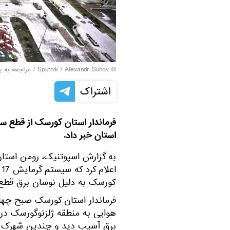
© Sputnik / Alexandr Suhov
/
مراجعه به ب
اشتراک
فرماندار استان کورسک از قطع س
استان خبر داد.
به گزارش اسپوتنیک، رومن استارو
ا
کورسک به دلیل نوسان برق قطع
فرماندار استان کورسک صبح چهار
هوایی به منطقه ژلزنوگورسک در
برق آسیب دید و چندین شهرک ب