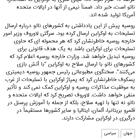
عرضه 40 هزار گلوله 155 میلی متری به اوکراین که استاندارد
ناتو است، خبر داد. ضمناً نیمی از آنها در ایالات متحده
آمریکا تولید شده اند.
روسیه پیش از این یادداشتی به کشورهای ناتو درباره ارسال
تسلیحات به اوکراین ارسال کرده بود. سرگئی لاوروف وزیر امور
خارجه روسیه خاطرنشان کرد که هر محموله ای که حاوی
تسلیحات برای اوکراین باشد به یک هدف قانونی برای
روسیه تبدیل خواهد شد. وزارت خارجه روسیه اعلام کرد که
کشورهای ناتو با ارسال سلاح به اوکراین "با آتش بازی
می‌کنند". سخنگوی مطبوعاتی رئیس جمهور روسیه دیمیتری
پسکوف خاطرنشان کرد که پمپاژ اوکراین با تسلیحات از غرب
به موفقیت مذاکرات روسیه و اوکراین کمک نمی کند و تأثیر
منفی خواهد داشت. لاوروف تصریح کرد که ایالات متحده و
ناتو نه تنها با تهیه سلاح، بلکه از جمله با آموزش پرسنل در
قلمرو بریتانیا، آلمان، ایتالیا و سایر کشورها مستقیماً در
درگیری در اوکراین مشارکت دارند.
جهان
سیاسی