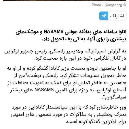
Kongsberg
© Photo /
اشتراک
اتاوا سامانه های پدافند هوایی NASAMS و موشک‌های
بیشتری را برای آنها، به کی یف تحویل داد.
به گزارش اسپوتنیک، ولادیمیر زلنسکی، رئیس جمهور اوکراین
در کانال تلگرامی خود در این باره صحبت کرد.
او با جاستین ترودو نخست وزیر کانادا گفتگو کرده و از او به
خاطر تحویل تسلیحات تشکر کرد. زلنسکی نوشت:"من از
جاستین به خاطر تمایل او برای کمک به تقویت حفاظت از
آسمان اوکراین، به ویژه برای تامین NASAMS های بیشتر
سپاسگزارم".
وی خاطرنشان کرد که با این سیاستمدار کانادایی در مورد
تحرک بخشیدن به مذاکرات در مورد تضمین های امنیتی
برای اوکراین گفتگو کرده است.