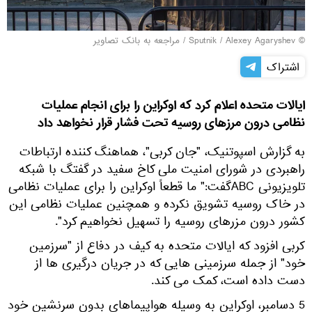
© Sputnik / Alexey Agaryshev
/
مراجعه به بانک تصاویر
اشتراک
ایالات متحده اعلام کرد که اوکراین را برای انجام عملیات
نظامی درون مرزهای روسیه تحت فشار قرار نخواهد داد
به گزارش اسپوتنیک، "جان کربی"، هماهنگ کننده ارتباطات
راهبردی در شورای امنیت ملی کاخ سفید در گفتگ با شبکه
تلویزیونی ABCگفت:" ما قطعاً اوکراین را برای عملیات نظامی
در خاک روسیه تشویق نکرده و همچنین عملیات نظامی این
کشور درون مزرهای روسیه را تسهیل نخواهیم کرد".
کربی افزود که ایالات متحده به کیف در دفاع از "سرزمین
خود" از جمله سرزمینی هایی که در جریان درگیری ها از
دست داده است، کمک می کند.
5 دسامبر، اوکراین به وسیله هواپیماهای بدون سرنشین خود