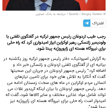
© Sputnik / Sergey Guneev
/
مراجعه به بانک تصاویر
اشتراک
رجب طیب اردوغان رئیس جمهور ترکیه در گفتگوی تلفنی با
ولودیمیر زلنسکی رهبر اوکراین ابراز امیدواری کرد که راه حلی
برای نیروگاه هسته ای زاپوروژیه پیدا شود.
به گزارش اسپوتنیک، دفتر رئیس جمهور ترکیه روز یکشنبه در
بیانیه ای از گفتگوی تلفنی اردوغان و زلنسکی خبر داد و
اضافه کرد:" رئیس جمهور اردوغان در جریان این صحبتها
گفت که آنکارا به تلاش های خود برای تامین نیازهای
انسانی مردم اوکراین در ماه های سخت زمستان ادامه می
دهد. رئیس جمهور اردوغان با بیان اینکه کریدور غلات می
تواند شامل مواد غذایی مختلف و سایر کالاها شود، گفت که
امیدوار است راه حلی برای نیروگاه هسته ای زاپروژیه نیز
پیدا شود".