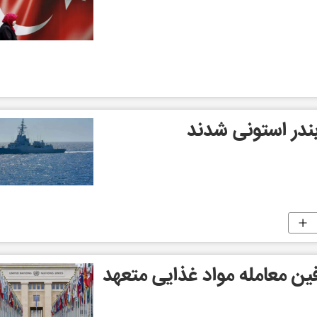
ندر استونی شدند
ین معامله مواد غذایی متعهد