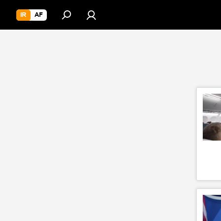
IR
AF