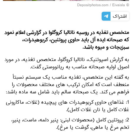
© Depositphotos.com / Eivaisla
اشتراک
متخصص تغذیه در روسیه ناتالیا کروگلوا در گزارشی اعلام نمود
که صبحانه ایده آل باید حاوی پروتئین، کربوهیدرات،
سبزیجات و میوه باشد.
به گزارش اسپوتنیک، ناتالیا کروگلوا، متخصص تغذیه، در مورد
اصول اولیه صبحانه مناسب به ریانووستی گفت.
به گفته این متخصص، تغذیه مناسب یک سیستم نسبتاً
منعطف است که امکان ترکیب های مختلف محصولات را
فراهم می کند. یک صبحانه سالم باید شامل سه ماده باشد:
1: غذاهای حاوی کربوهیدرات های پیچیده (غلات، ماکارونی
غلات کامل یا نان غلات کامل).
2: پروتئین کامل (محصولات لبنی: پنیر دلمه، ماست، پنیر،
تخم مرغ یا ماهی، گوشت یا مرغ).