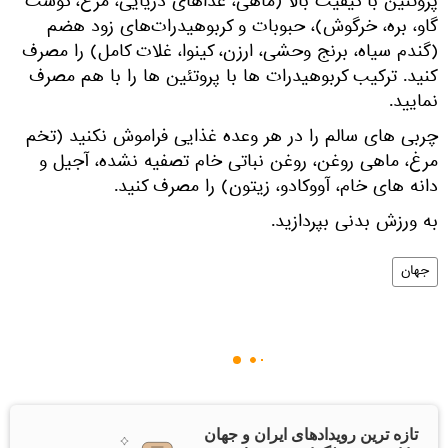
پروتئین با کیفیت بالا (ماهی، غذاهای دریایی، مرغ، گوشت
گاو، بره، خرگوش)، حبوبات و کربوهیدرات‌های زود هضم
(گندم سیاه، برنج وحشی، ارزن، کینوا، غلات کامل) را مصرف
کنید. ترکیب کربوهیدرات ها با پروتئین ها را با هم مصرف
نمایید.
چربی های سالم را در هر وعده غذایی فراموش نکنید (تخم
مرغ، ماهی روغن، روغن نباتی خام تصفیه نشده، آجیل و
دانه های خام، آووکادو، زیتون) را مصرف کنید.
به ورزش بدنی بپردازید.
جهان
تازه ترین رویدادهای ایران و جهان