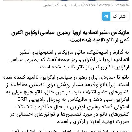
© Sputnik / Alexey Vitvitsky
/
مراجعه به بانک تصاویر
اشتراک
مازیکاس سفیر اتحادیه اروپا: رهبری سیاسی اوکراین اکنون
کمی از ناتو ناامید شده است.
به گزارش اسپوتنیک، ماتی مازیکاس استونیایی، سفیر
اتحادیه اروپا در اوکراین، روز جمعه گفت که رهبری سیاسی
اوکراین اکنون کمی از ناتو ناامید شده است.
ناتو تا حدودی برای رهبری سیاسی اوکراین ناامید کننده شده
است، زیرا ناتو وظیفه بسیار روشنی برای تضمین حفاظت از
کشورهای عضو ائتلاف دارد. در عین حال، ناتو هیچ قولی به
اوکراین نمی دهد و ماازیکاس به پورتال رادیویی ERR
استونی گفت: رهبری اوکراین در حال مذاکره با تک تک
کشورهای ناتو در مورد تضمین‌ها و توافق‌های احتمالی در
صورت تهدید امنیتی اوکراین است.