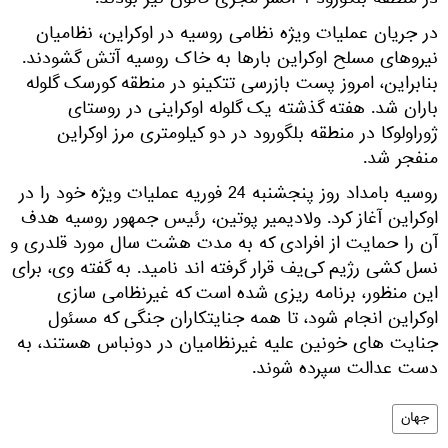
در منطقه بلگورود 4 افسر مجری قانون نیز بودند.
در جریان عملیات ویژه نظامی روسیه در اوکراین، نظامیان
نیروهای مسلح اوکراین بارها به خاک روسیه آتش گشودند.
بنابراین، امروز پست بازرسی تتکینو در منطقه کورسک گلوله
باران شد. هفته گذشته یک گلوله اوکراینی در روستای
ژوراولوکا در منطقه بلگورود در دو کیلومتری مرز اوکراین
منفجر شد.
روسیه بامداد روز پنجشنبه 24 فوریه عملیات ویژه خود را در
اوکراین آغاز کرد. ولادیمیر پوتین، رئیس جمهور روسیه هدف
آن را حمایت از افرادی که به مدت هشت سال مورد قلدری و
نسل کشی رژیم کی‌یف قرار گرفته اند نامید. به گفته وی، برای
این منظور، برنامه ریزی شده است که غیرنظامی سازی
اوکراین انجام شود، تا همه جنایتکاران جنگی که مسئول
جنایت های خونین علیه غیرنظامیان در دونباس هستند، به
دست عدالت سپرده شوند.
جهان