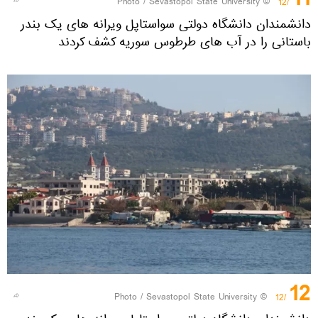
Sevastopol State University
© Photo /
/12
دانشمندان دانشگاه دولتی سواستاپل ویرانه های یک بندر
باستانی را در آب های طرطوس سوریه کشف کردند
12
Sevastopol State University
© Photo /
/12