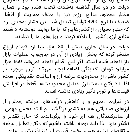
بخش زیادی از درآمد ارزی‌مان را از دست دادیم، بنابراین
دولت در دو سال گذشته به‌شدت تحت فشار بود و همان
مقدار محدود منابع ارزی نیز با هدف حمایت از اقشار
ضعیف با نرخ 4200 توامان تبدیل شد. این فشار به‌حدی بود
که حتی بسیاری از کشورهایی که با ما روابط دوستانه داشتند
منابع ارزی کشور را بلوکه کردند و پول‌های ما را ندادند.
دولت در سال جاری بیش از 80 هزار میلیارد تومان اوراق
منتشر کرده که بخش زیادی از آن در چارچوب عملیات بازار
باز انجام شده است. اگر این اقدام انجام نمی‌شد 560 هزار
میلیارد تومان نقدینگی اضافه ایجاد می‌شد. تورم موجود در
کشور ناشی از محدودیت عرضه ارز و انباشت نقدینگی است؛
لذا بالا رفتن قیمت ارز به‌دلیل محدودیت‌ها قطعاً در افزایش
قیمت‌ها و تورم تأثیر زیادی داشته است.
در شرایط تحریم و با کاهش درآمدهای دولت، بخشی از
ارزهای صادراتی هم به کشور برنگشت و البته بخش مهمی
از صادرکنندگان هم ارز خود را برگرداندند که جای تقدیر و
تشکر دارد. لذا باید توجه داشته باشیم که وقتی تعادل عرضه
و تقاضای ارز به هم می‌خورد قیمت ارز نیز افزایش می‌یابد.