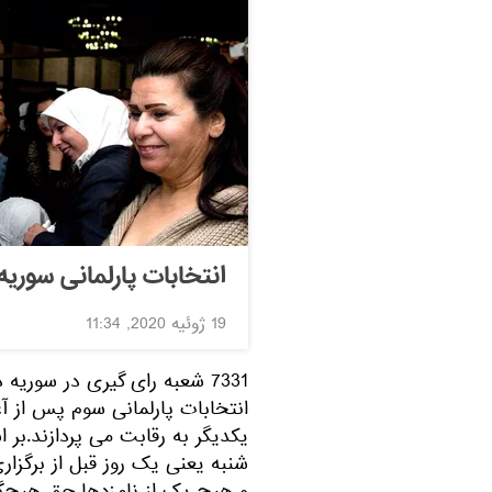
انتخابات پارلمانی سوریه با 1656 نامزد آغ
19 ژوئیه 2020, 11:34
7331 شعبه رای گیری در سوریه در این انتخاب مشغول
یکدیگر به رقابت می پردازند.بر 
شنبه یعنی یک روز قبل از برگزار