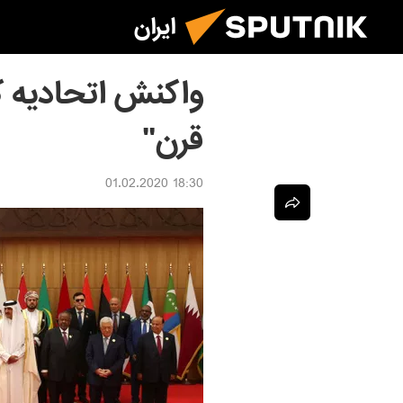
ایران
واکنش اتحادیه ک
قرن"
18:30 01.02.2020