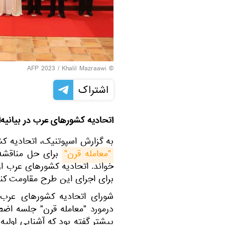
© AFP 2023 / Khalil Mazraawi
اشتراک
اتحادیه کشورهای عرب در بیانیه‌ا
به گزارش اسپوتنیک، اتحادیه ک
"معامله قرن"
برای حل مناقشه م
خواند. اتحادیه کشورهای عرب از
برای اجرای این طرح مقاومت کند
شورای اتحادیه کشورهای عرب 
درمورد "معامله قرن" جلسه اضطرا
پیشتر گفته بود که آشنایی اولیه