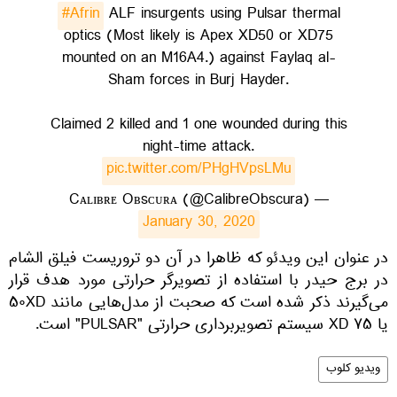
#Afrin
ALF insurgents using Pulsar thermal
optics (Most likely is Apex XD50 or XD75
mounted on an M16A4.) against Faylaq al-
Sham forces in Burj Hayder.
Claimed 2 killed and 1 one wounded during this
night-time attack.
pic.twitter.com/PHgHVpsLMu
— Cᴀʟɪʙʀᴇ Oʙsᴄᴜʀᴀ (@CalibreObscura)
January 30, 2020
​در عنوان این ویدئو که ظاهرا در آن دو تروریست فیلق الشام
در برج حيدر با استفاده از تصویرگر حرارتی مورد هدف قرار
می‌گیرند ذکر شده است که صحبت از مدل‌هایی مانند ۵۰XD
یا ۷۵ XD سیستم تصویربرداری حرارتی "PULSAR" است.
ویدیو کلوب