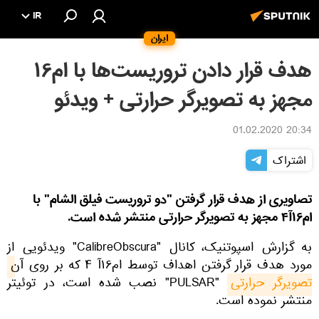
IR
ایران
هدف قرار دادن تروریست‌ها با ام۱۶
مجهز به تصویرگر حرارتی + ویدئو
20:34 01.02.2020
اشتراک
تصاویری از هدف قرار گرفتن "دو تروریست فیلق الشام" با
ام۱۶آ۴ مجهز به تصویرگر حرارتی منتشر شده است.
به گزارش اسپوتنیک، کانال "CalibreObscura" ویدئویی از
مورد هدف قرار گرفتن اهداف توسط ام۱۶آ ۴ که بر روی آن
تصویرگر حرارتی
"PULSAR" نصب شده است، در توئیتر
منتشر نموده است.