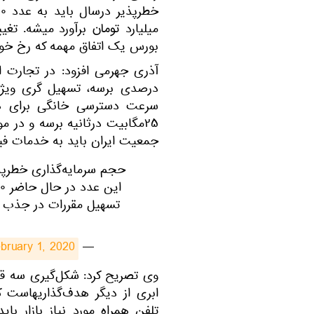
میلیارد تومان برآورد میشه. تغ
بورس یک اتفاق مهمه که رخ خوا
​آذری جهرمی افزود: در تجارت ا
درصدی برسه، تسهیل گری ویژه
جمعیت ایران باید به خدمات فیبرنوری منا
تسهیل مقررات در جذب س
bruary 1, 2020
— MJ Azari Jahromi (@azarijahromi)
​وی تصریح کرد: شکل‌گیری سه قط
تلفن همراه مورد نیاز بازار بای