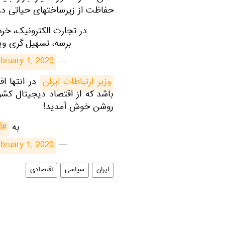
حفاظت از زیرساختهای حیاتی در 
در تجارت الکترونیک، خر
برسه، تسهیل گری وی
bruary 1, 2020
— MJ Azari Jahromi (@azarijahromi)
​وزیر ارتباطات ایران
در انتها اف
باشد که از اقتصاد دیجیتال کشور
روشن خوش آمدید!
به
#آ
bruary 1, 2020
— MJ Azari Jahromi (@azarijahromi)
ایران
سیاسی
اقتصادی