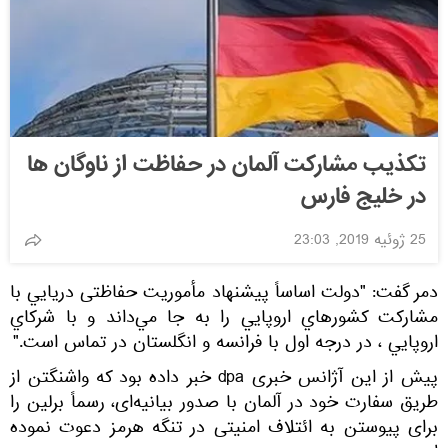
تکذیب مشارکت آلمان در حفاظت از ناوگان ها
در خلیج فارس
25 ژوئیه 2019, 23:03
دمر گفت: "دولت اساساً پيشنهاد مأموريت حفاظتی دريايي با
مشاركت كشورهاي اروپايي را به جا مي‌داند و با شرکاي
اروپايي ، در درجه اول با فرانسه و انگلستان در تماس است."
پیش از این آژانس خبری dpa خبر داده بود که واشنگتن از
طریق سفارت خود در آلمان با صدور بیانیه‌ای، رسماً برلین را
برای پیوستن به ائتلاف امنیتی در تنگه هرمز دعوت نموده