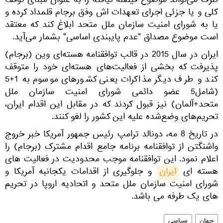
طرف می‌تواند موضوع فیصله نیافته را به عنوان مبنای توقف
کلی و یا جزئی اجرای تعهدات اش وفق برجام قلمداد کرده و
یا به شورای امنیت سازمان ملل متحد ابلاغ کند که معتقد
است موضوع مصداق "عدم پایبندی اساسی" بشمار می‌آید.
ایران در سال 2015 در قالب توافقنامه هسته‌ای وین (برجام)
پذیرفت که بخشی از فعالیت‌های هسته‌ای خود را متوقف
کند و طرف دیگر مذاکرات یعنی کشورهای موسوم به 1+5
(شامل5 عضو دائمی شورای امنیت سازمان ملل
متحد+آلمان) نیز قبول کردند که در مقابل این اقدام ایران،
تحریم‌های وضع‌شده علیه این کشور را لغو کنند.
در تاریخ 8 مه، دونالد ترامپ رئیس جمهور آمریکا خبر خروج
واشنگتن از توافقنامه برنامه جامع اقدام مشترک (برجام) را
اعلام نمود. این توافقنامه موجب محدودیت در فعالیت های
هسته ای
ایران
و جلوگیری از اقدامات یکجانبه آمریکا و
شورای امنیت سازمان ملل متحد و اتحادیه اروپا در تحریم
های یک طرفه می باشد.
جهان
سیاسی