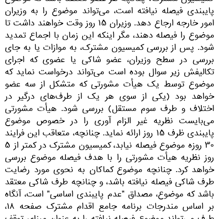
کمیسیون مشترک، چنانچه هر عضو معتقد باشد که موضوع
پایبندی فیصله نیافته است، می‌تواند موضوع را به وزیران
امور خارجه ارجاع دهد. وزیران ۱۵ روز وقت خواهند داشت تا
موضوع را فیصله دهند، مگر اینکه این زمان با اجماع تمدید
شود. پس از بررسی کمیسیون مشترک، به موازات یا به جای
بررسی در سطح وزیران، عضو شاکی یا عضوی که اجرای
تکالیفش زیر سوال بوده است می‌تواند درخواست نماید که
موضوع توسط یک هیأت مشورتی که متشکل از سه عضو
خواهد بود (یکی از سوی هر یک از طرف‌های درگیر در
اختلاف و طرف سوم مستقل) بررسی شود. هیأت مشورتی
می‌بایست نظریه غیر الزام آوری را در خصوص موضوع
پایبندی ظرف ۱۵ روز ارائه نماید. چنانچه، متعاقب این فرایند
۳۰ روزه موضوع فیصله نیابد، کمیسیون مشترک در کمتر از ۵
روز نظریه هیأت مشورتی را با هدف فیصله موضوع بررسی
خواهد کرد. چنانچه موضوع کماکان به نحوی مورد رضایت
طرف شاکی فیصله نیافته باشد، و چنانچه طرف شاکی معتقد
باشد که موضوع، مصداق "عدم پایبندی اساسی" است، آنگاه
بر اساس مندرجات برنامه جامع اقدام مشترک صفحه ١٨،