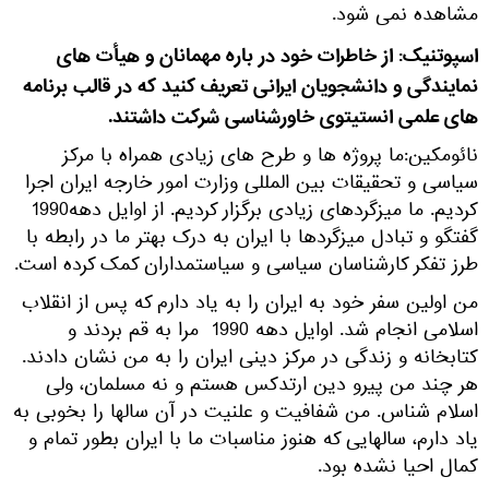
مشاهده نمی شود.
اسپوتنیک: از خاطرات خود در باره مهمانان و هیأت های
نمایندگی و دانشجویان ایرانی تعریف کنید که در قالب برنامه
های علمی انستیتوی خاورشناسی شرکت داشتند.
نائومکین:ما پروژه ها و طرح های زیادی همراه با مرکز
سیاسی و تحقیقات بین المللی وزارت امور خارجه ایران اجرا
کردیم. ما میزگردهای زیادی برگزار کردیم. از اوایل دهه1990
گفتگو و تبادل میزگردها با ایران به درک بهتر ما در رابطه با
طرز تفکر کارشناسان سیاسی و سیاستمداران کمک کرده است.
من اولین سفر خود به ایران را به یاد دارم که پس از انقلاب
اسلامی انجام شد. اوایل دهه 1990 مرا به قم بردند و
کتابخانه و زندگی در مرکز دینی ایران را به من نشان دادند.
هر چند من پیرو دین ارتدکس هستم و نه مسلمان، ولی
اسلام شناس. من شفافیت و علنیت در آن سالها را بخوبی به
یاد دارم، سالهایی که هنوز مناسبات ما با ایران بطور تمام و
کمال احیا نشده بود.