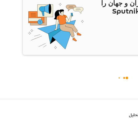
ان و جهان را
ام Sputnik Iran
حلیل