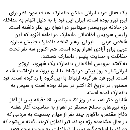
یک فعال عرب ایرانی ساکن دانمارک، هدف مورد نظر برای
این ترور بوده است، ایران این فرد را به دلیل اتهام به مداخله
در حادثه تروریستی سپتامبر در اهواز، زیر نظر داشته است.
رئیس سرویس اطلاعاتی دانمارک در ادامه افزود که این
شخص عربی — ایرانی، رهبر شاخه دانمارک جنبش مبارزه
عربی برای آزادی اهواز بوده است. هم اکنون سه نفر تحت
حفاظت و حمایت پلیس دانمارک هستند.
به گفته سرویس اطلاعاتی دانمارک یک شهروند نروژی
ایرانی‌تبار ۹ روز پیش در ارتباط با این پرونده بازداشت شده
است. این فرد هر گونه ارتباط با این گروه را رد کرده است. فرد
مضنون در تاریخ 21 اکتبر در سوئد بوده است و سپس به
دانمارک آمده است.
شایان ذکر است، در روز 22 سپتامبر، 30 دقیقه پس از آغاز
رژه نیروهای مسلح مستقر در اهواز به مناسبت آغاز هفته
دفاع مقدس، ناگهان چند نفر از میان جمعیت به مردمی که
در حال مشاهده رژه بودند، تیر اندازی کردند. گفته می‌شود که
دو نفر با اسلحه گرم پس از تیراندازی به سمت مردم قصد