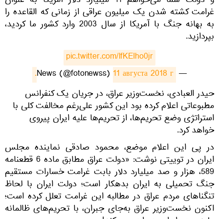
و دولت شما می‌خواهم ‍11 میلیارد دلار آمریکا به عنوان
غرامت کشته شدن یک میلیون عراقی از زمانی که القاعده را
به بهانه جنگ با آمریکا از سال 2003 وارد کشور ما کردید،
بپردازید.
pic.twitter.com/lfKEIho0jr
11 августа 2018 г.
— News (@fotonewss)
حیدر العبادی، نخست‌وزیر عراق، در جریان یک کنفرانس
مطبوعاتی اعلام کرده بود این کشور علی‌رغم مخالفت کلی با
استراتژی وضع تحریم‌ها، از تحریم‌ها علیه ایران پیروی
خواهد کرد.
در پی این اعلام موضع، محمود صادقی نماینده مجلس
ایران در توییتی نوشت: «دولت عراق مطابق ماده 6 قطعنامه
589، هزار و صد میلیارد دلار بابت غرامت خسارات مستقیم
جنگ تحمیلی به ایران بدهکار است؛ دولت ایران با لحاظ
تنگناهای مردم عراق در مطالبه این غرامت تعلل کرده است؛
اکنون نخست‌وزیر عراق به‌جای جبران، با تحریم‌های ظالمانه