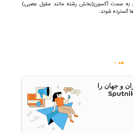
ی به سمت آکسون(بخش رشته مانند سلول عصبی)
ا گسترده شوند.
ان و جهان را
ام Sputnik Iran