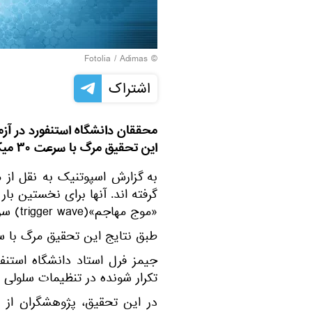
Fotolia
/ Adimas
©
اشتراک
محققان دانشگاه استنفورد در آز
این تحقیق مرگ با سرعت ۳۰ میکرومتر بر دقیقه حرکت می کند.
به گزارش اسپوتنیک به نقل از م
گرفته اند. آنها برای نخستین بار
«موج مهاجم»(trigger wave) سرعت مرگ درون یک سلول را اندازه گیری کنند.
طبق نتایج این تحقیق مرگ با سرعت حدود ۳۰ میکرومتر ب
جیمز فرل استاد دانشگاه استن
تکرار شونده در تنظیمات سلولی 
در این تحقیق، پژوهشگران از س