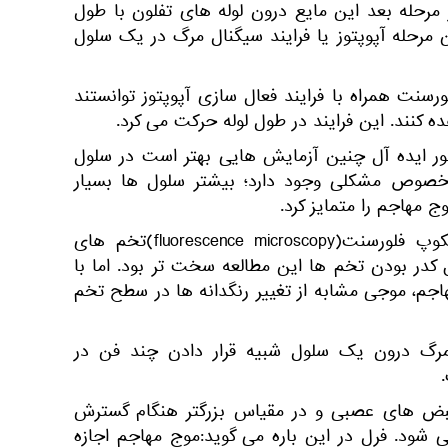
 مرحله بعد این مایع درون لوله های تفلون با طول
ن مرحله آپوپتوز یا فرایند سیگنال مرگ در یک سلول
رسنت همراه با فرایند فعال سازی آپوپتوز توانستند
 کنند. این فرایند در طول لوله حرکت می کرد.
طور ایده آل چنین آزمایش هایی بهتر است در سلول
ن خصوص مشکلی وجود دارد؛ بیشتر سلول ها بسیار
ج مهاجم را متمایز کرد.
محققان با استفاده از میکروسکوپ فلورسنت(fluorescence microscopy)تخم های
یل کدر بودن تخم ها این مطالعه سخت تر بود. اما با
جم، موجی مشابه از تغییر رنگدانه ها در سطح تخم
مرگ درون یک سلول شبیه قرار دادن چند فن در
بض های عصبی و در مقیاس بزرگتر هنگام گسترش
ود. فرل در این باره می گوید:موج مهاجم اجازه