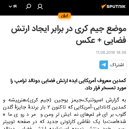
IR
ایران
موضع جیم کری در برابر ایجاد ارتش
فضایی + عکس
18:39 11.08.2018
اشتراک
کمدین معروف آمریکایی ایده ارتش فضایی دونالد ترامپ را
مورد تمسخر قرار داد.
به گزارش اسپوتنیک،جیمز یوجین (جیم کری)،هنرپیشه و
کمدین کانادایی-آمریکایی که تاکنون ۲ بار برندهٔ جایزهٔ گلدن
گلوب برای فیلم‌های نمایش ترومن و مرد روی ماه
شده‌است،با یک نقاشی کارتونی جدید که در صفحه توییتر