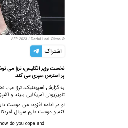
© AFP 2023 / Daniel Leal-Olivas
اشتراک
نخست وزیر انگلیس، ترزا می توضی
پر استرس سپری می کند.
به گزارش اسپوتنیک، ترزا می، نخ
تلویزیونی آمریکایی ببیند و آشپز
او در ادامه افزود: من دوست دا
کنم و دوست دارم سریال آمریکایی
b how do you cope and