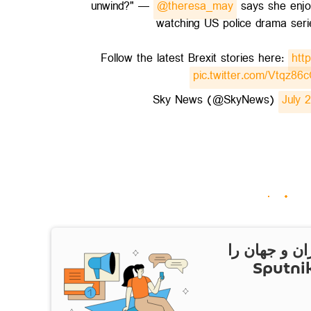
unwind?" —
@theresa_may
says she enjo
watching US police drama ser
Follow the latest Brexit stories here:
htt
pic.twitter.com/Vtqz86
July 
ان و جهان را
ام Sputnik Iran