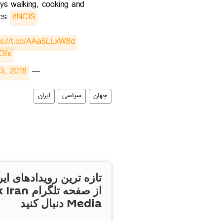
ys walking, cooking and
ies
#NCIS
ps://t.co/AAa5LLxW8d
cOfx
23, 2018
— Sky News (@SkyNews)
جهان
سیاسی
ایران
تازه ترین رویدادهای ایر
از صفحه تلگر
Media دنبال کنید