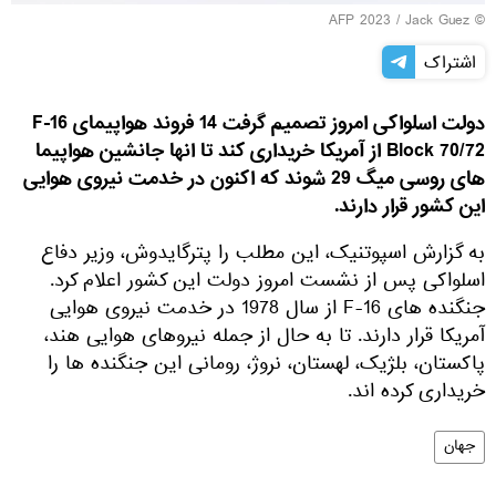
© AFP 2023 / Jack Guez
اشتراک
دولت اسلواکی امروز تصمیم گرفت 14 فروند هواپیمای F-16
Block 70/72 از آمریکا خریداری کند تا انها جانشین هواپیما
های روسی میگ 29 شوند که اکنون در خدمت نیروی هوایی
این کشور قرار دارند.
به گزارش اسپوتنیک، این مطلب را پترگایدوش، وزیر دفاع
اسلواکی پس از نشست امروز دولت این کشور اعلام کرد.
جنگنده های F-16 از سال 1978 در خدمت نیروی هوایی
آمریکا قرار دارند. تا به حال از جمله نیروهای هوایی هند،
پاکستان، بلژیک، لهستان، نروژ، رومانی این جنگنده ها را
خریداری کرده اند.
جهان