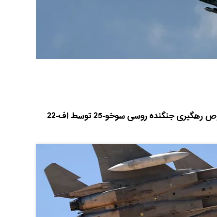
اخبار رسانه های خارجی در خصوص رهگیری جنگنده روسی سوخو-25 توسط اف-22