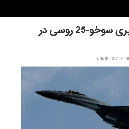
تکذیب خبر رهگیری سوخو-25 روسی در
)
01:46 16.12.201