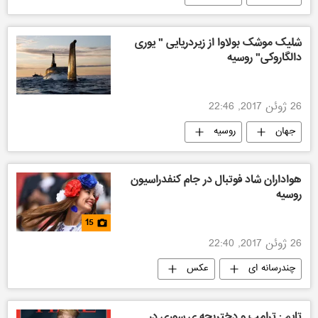
شلیک موشک بولاوا از زیردریایی " یوری
دالگاروکی" روسیه
26 ژوئن 2017, 22:46
جهان
روسیه
هواداران شاد فوتبال در جام کنفدراسیون
روسیه
15
26 ژوئن 2017, 22:40
چندرسانه ای
عکس
تایم : ترامپ و دختربچه ی سوری در