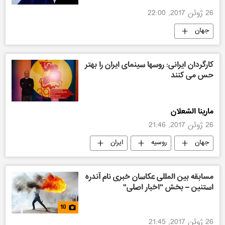
26 ژوئن 2017, 22:00
جهان
کارگردان ایرانی: روسها سینمای ایران را بهتر
حس می کنند
مارینا الشعلان
26 ژوئن 2017, 21:46
جهان
روسیه
ایران
گزارش و تحلیل
مسابقه بین المللی عکاسان خبری نام آندره
استنین – بخش "اخبار اصلی"
10
26 ژوئن 2017, 21:45