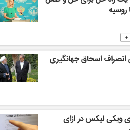
 روسیه
انصراف اسحاق جهانگیری
هزار دلاری ویکی لیکس در ازای