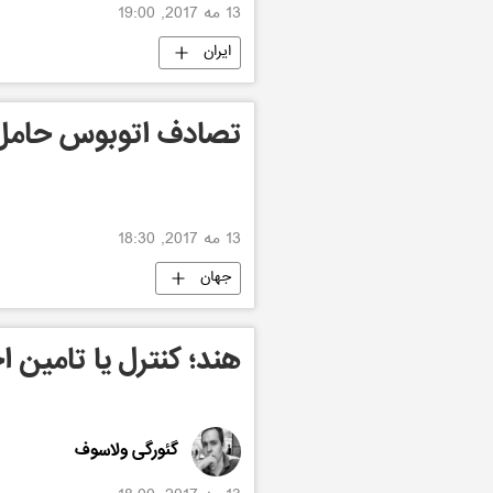
13 مه 2017, 19:00
ایران
تصادف اتوبوس حامل 
13 مه 2017, 18:30
جهان
هند؛ کنترل یا تامین 
گئورگی ولاسوف