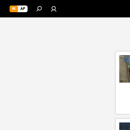
IR
AF