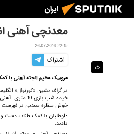
ایران
معدنچی آهنی ان
22:15 26.07.2016
اشتراک
عروسک عظیم الجثه آهنی با کم
در گراف نشین «کورنوال» انگل
خوش منظره معدنی در فهرست ج
داوطلبان با کمک طناب دست و 
دادند.