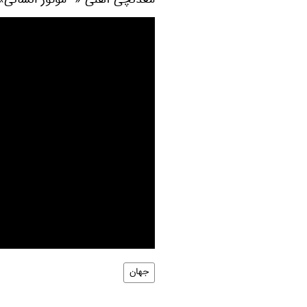
معدنچی آهنی « موتور انسانی» ن
جهان