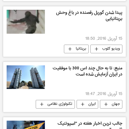
پیدا شدن گوریل رقصنده در باغ وحش
بریتانیایی
15 آوریل 2016, 18:50
ویدیو کلوب
بریتانیا
منبع: تا به حال چند اس 300 با موفقیت
در ایران آزمایش شده است
15 آوریل 2016, 18:47
جهان
ایران
تکنولوژی نظامی
جالب ترین اخبار هفته در "اسپوتنیک