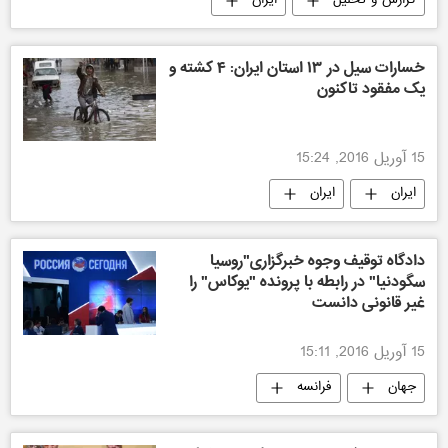
گزارش و تحلیل
ایران
تکنولوژی نظامی
خسارات سیل در ۱۳ استان ایران: ۴ کشته و
یک مفقود تاکنون
15 آوریل 2016, 15:24
ایران
ایران
دادگاه توقیف وجوه خبرگزاری"روسیا
سگودنیا" در رابطه با پرونده "یوکاس" را
غیر قانونی دانست
15 آوریل 2016, 15:11
جهان
فرانسه