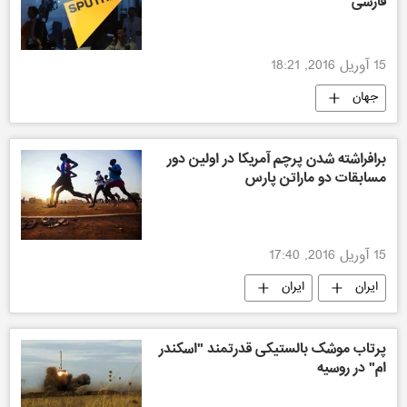
فارسی"
15 آوریل 2016, 18:21
جهان
جالب ترین اخبار هفته در "اسپوتنیک فارسی"
برافراشته شدن پرچم آمریکا در اولین دور
مسابقات دو ماراتن پارس
15 آوریل 2016, 17:40
ایران
ایران
پرتاب موشک بالستیکی قدرتمند "اسکندر
ام" در روسیه