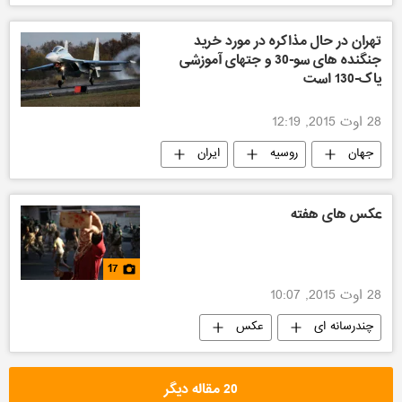
تهران در حال مذاکره در مورد خرید
جنگنده های سو-30 و جتهای آموزشی
یاک-130 است
28 اوت 2015, 12:19
جهان
روسیه
ایران
نمایشگاه هوایی "ماکس-٢٠١٥"
پرخواننده ترین مطالب
تکنولوژی نظامی
عکس های هفته
17
28 اوت 2015, 10:07
چندرسانه ای
عکس
20 مقاله دیگر