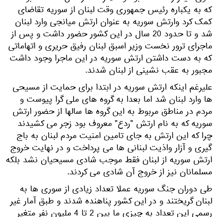
که به یکباره رئیس جمهوری وقت لبنان از سوریه تقاضای
کمک کرد وارتش سوریه به عنوان ارتش میانجی وارد لبنان
شد و تا حدود 20 سال در این کشور حضور داشت و پس از
ماجرای ترور نخست وزیر اسبق لبنان رفیق حریری و اتهاماتی
که به دست داشتن ارتش سوریه در این ماجرا وجود داشت
مجبور به عقب نشینی از لبنان شدند.
علیرغم اینکه ارتش سوریه در ابتدا برای حمایت از مسیحی
ها وارد لبنان شد اما بعدا به گروه های ملی گرا پیوست و
مردم در مناطق مربوط به این گروه ها سالها از حضور ارتش
سوریه که به نام ارتش "ردع" معروف بود زجر می کشیدند
چرا که این ارتش به جای تامین امنیت مردم لبنان به باج
گیری و آزار واذیت لبنانی ها می پرداخت و در نهایت خروج
ارتش سوریه از لبنان فقط موجب شادی مسیحیان نشد بلکه
مسلمانان نیز از خروج آن شادی می کردند.
طی دوران جنگ سوریه عملا تعداد زیادی از سوری ها به
لبنان گریختند و در این کشور پناهنده شدند و طبق آمار غیر
رسمی این تعداد به چیزی ما بین 2 تا 4 ملیون نفر متغیر