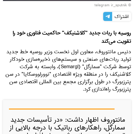
© telegram ir_sputnik
اشتراک
روسیه با ربات جدید "کلاشنیکف" حاکمیت فناوری خود را
تقویت می‌کند
دنیس مانتوروف، معاون اول نخست وزیر روسیه خط جدید
تولید ربات‌های صنعتی و سیستم‌های ذخیره‌سازی خودکار
توسط شرکت "سمارگل" (Semargl)، وابسته به شرکت
کلاشنیکف را در منطقه ویژه اقتصادی "نوورلووسکایا" در سن
پترزبورگ در طول برگزاری مجمع بین المللی اقتصادی سن
پترزبورگ راه‌اندازی کرد.
مانتوروف اظهار داشت: «در تأسیسات جدید
سمارگل، راهکارهای رباتیک با درجه بالایی از