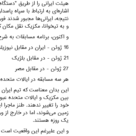
هیئت ایرانی را از طریق "دستگاه
اشاره‌ای به ارتباط با سپاه پاسدا
نتیجه، ایرانی‌ها مجبور شدند فور
و به تیخوانا، مکزیک نقل مکان کن
و اکنون، برنامه مسابقات به شر
16 ژوئن - ایران در مقابل نیوزیلند
21 ژوئن - در مقابل بلژیک
27 ژوئن - در مقابل مصر
هر سه مسابقه در ایالات متحده ب
این بدان معناست که تیم ایران م
بین مکزیک و ایالات متحده عبور 
خود را تغییر ندهند. طنز ماجرا ا
زمین می‌شوند، اما در خارج از ورز
یک روزه هستند.
و این علیرغم این واقعیت است 