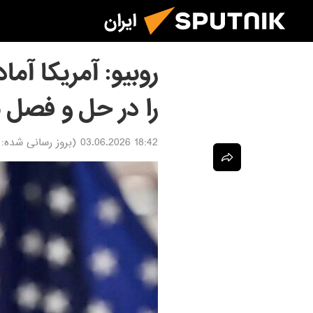
ایران
روبیو: آمریکا آ
را در حل و فصل ب
18:42 03.06.2026
(بروز رسانی شده: