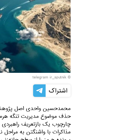
© telegram ir_sputnik
اشتراک
محمدحسین واحدی اصل پژوهشگر 
حذف موضوع مدیریت تنگه هرمز از
چارچوب یک بازتعریف راهبردی از
مذاکرات با واشنگتن به مراحل ن