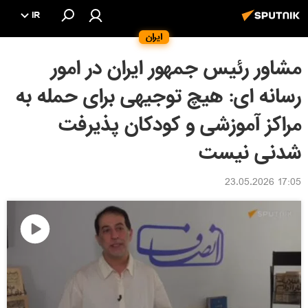
IR
ایران
مشاور رئیس جمهور ایران در امور
رسانه ای: هيچ توجيهى براى حمله به
مراكز آموزشى و كودكان پذيرفت
شدنى نيست
17:05 23.05.2026
پخش
ویدئو