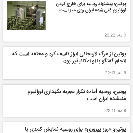
پوتین: پیشنهاد روسیه برای خارج کردن
اورانیوم غنی شده ایران روی میز است
9 مه, 22:22
پوتین از مرگ لاریجانی ابراز تاسف کرد و معتقد است که
انجام گفتگو با او امکانپذیر بود.
9 مه, 22:13
پوتین: روسیه آماده تکرار تجربه نگهداری اورانیوم
غنیشده ایران است
9 مه, 22:11
پوتین: «روز پیروزی» برای روسیه نمایش کمدی با