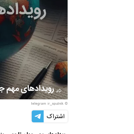
رویدادهای مهم جها
© telegram ir_sputnik
اشتراک