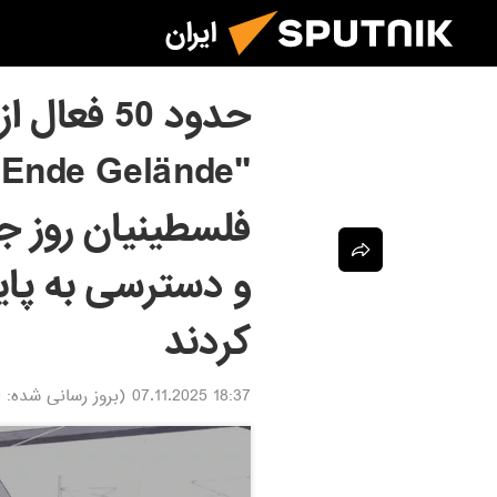
ایران
حدود 50 ف
"
فلسطینیان روز جم
و دسترسی به پایا
کردند
18:37 07.11.2025
(بروز رسانی شده:
5