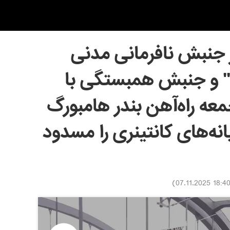
عال از جنبش نافرمانی مدنی
Ende Gelände" و جنبش همبستگی با
عه راه‌آهن بندر هامبورگ
نه‌های کانتینری را مسدود
)
18:40 07.11.202