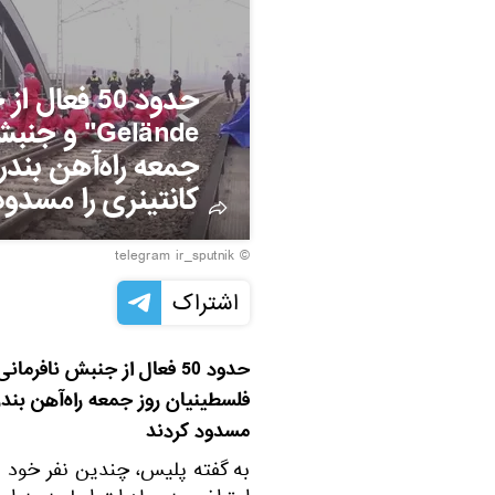
Gelände" 
جمعه راه‌آهن بندر
کانتینری را مسدود
© telegram ir_sputnik
اشتراک
فلسطینیان روز جمعه راه‌آهن بندر
مسدود کردند
به گفته پلیس، چندین نفر خود را